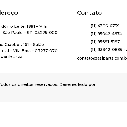
ereço
Contato
(11) 4306-6759
lidônio Leite, 1891 – Vila
, São Paulo – SP, 03275-000
(11) 95042-4674
(11) 95691-5197
ão Graeber, 161 – Salão
(11) 93342-0885 - 
cial – Vila Ema – 03277-070
 Paulo – SP
contato@asiparts.com.b
odos os direitos reservados. Desenvolvido por