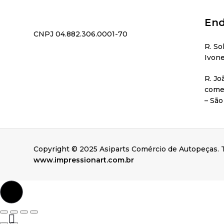
End
CNPJ 04.882.306.0001-70
R. So
Ivone
R. Jo
comer
– São
Copyright © 2025 Asiparts Comércio de Autopeças. T
www.impressionart.com.br