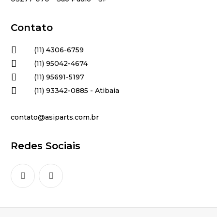
Contato

(11) 4306-6759

(11) 95042-4674

(11) 95691-5197

(11) 93342-0885 - Atibaia
contato@asiparts.com.br
Redes Sociais