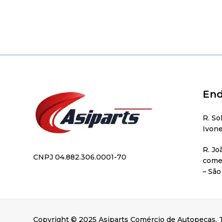
End
R. So
Ivone
R. Jo
CNPJ 04.882.306.0001-70
comer
– São
Copyright © 2025 Asiparts Comércio de Autopeças. T