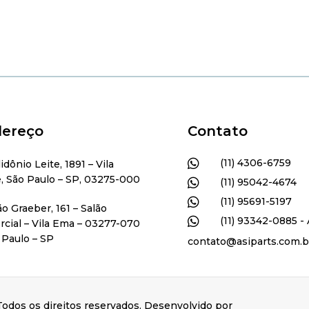
ereço
Contato

(11) 4306-6759
lidônio Leite, 1891 – Vila
, São Paulo – SP, 03275-000

(11) 95042-4674

(11) 95691-5197
ão Graeber, 161 – Salão

(11) 93342-0885 - 
cial – Vila Ema – 03277-070
 Paulo – SP
contato@asiparts.com.b
odos os direitos reservados. Desenvolvido por