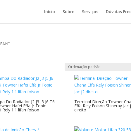
Início
Sobre
Serviços
Dúvidas Fre
IFAN”
a Do Radiador J2 J3 J5 J6 T6
Terminal Direção Towner Ch
owner Hafei Effa Jr Topic
Effa Rely Foison Shineray Jac 
i Rely 1.1 lifan foison
direito