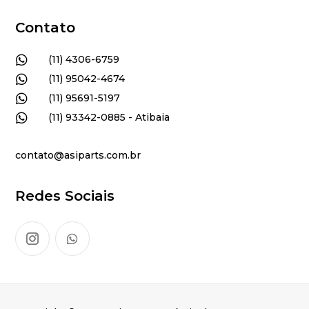
Contato

(11) 4306-6759

(11) 95042-4674

(11) 95691-5197

(11) 93342-0885 - Atibaia
contato@asiparts.com.br
Redes Sociais