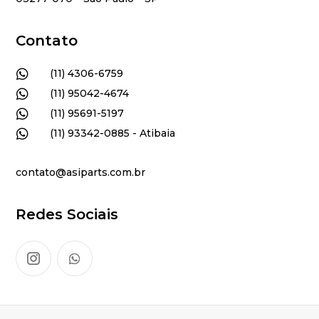
Contato

(11) 4306-6759

(11) 95042-4674

(11) 95691-5197

(11) 93342-0885 - Atibaia
contato@asiparts.com.br
Redes Sociais