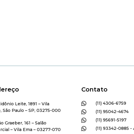
ereço
Contato

(11) 4306-6759
lidônio Leite, 1891 – Vila
, São Paulo – SP, 03275-000

(11) 95042-4674

(11) 95691-5197
ão Graeber, 161 – Salão

(11) 93342-0885 - 
cial – Vila Ema – 03277-070