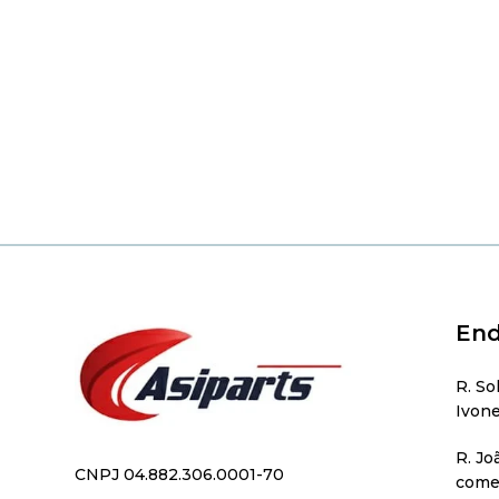
End
R. So
Ivone
R. Jo
CNPJ 04.882.306.0001-70
comer