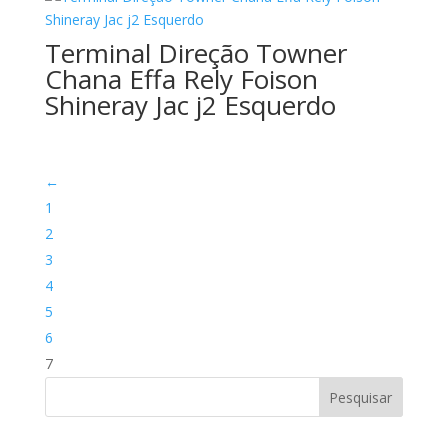
Terminal Direção Towner
Chana Effa Rely Foison
Shineray Jac j2 Esquerdo
←
1
2
3
4
5
6
7
Pesquisar