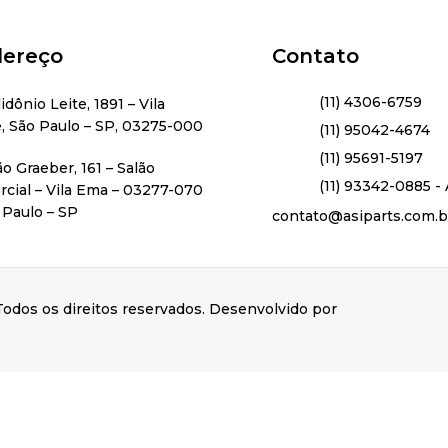
ereço
Contato
(11) 4306-6759
lidônio Leite, 1891 – Vila
, São Paulo – SP, 03275-000
(11) 95042-4674
(11) 95691-5197
ão Graeber, 161 – Salão
(11) 93342-0885 - 
cial – Vila Ema – 03277-070
 Paulo – SP
contato@asiparts.com.b
odos os direitos reservados. Desenvolvido por