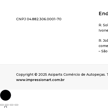
End
CNPJ 04.882.306.0001-70
R. So
Ivone
R. Jo
comer
– São
Copyright © 2025 Asiparts Comércio de Autopeças. T
www.impressionart.com.br