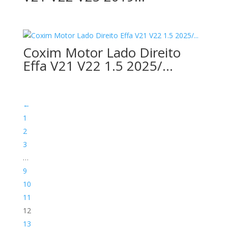
Coxim Motor Lado Direito
Effa V21 V22 1.5 2025/…
←
1
2
3
…
9
10
11
12
13